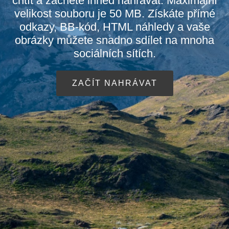
chtít a začněte ihned nahrávat. Maximální
velikost souboru je 50 MB. Získáte přímé
odkazy, BB-kód, HTML náhledy a vaše
obrázky můžete snadno sdílet na mnoha
sociálních sítích.
ZAČÍT NAHRÁVAT